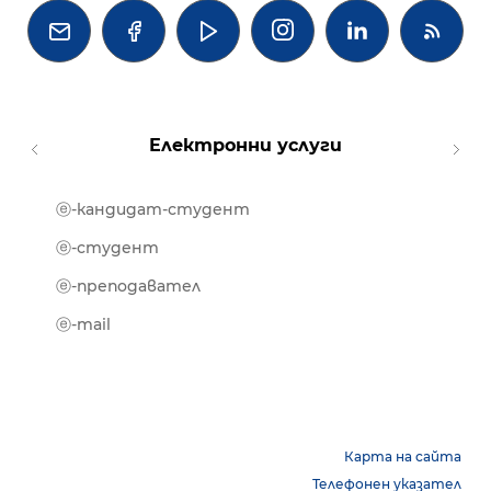




Електронни услуги
ⓔ-кандидат-студент
MOOD
ⓔ-биб
ⓔ-студент
ⓔ-кни
ⓔ-преподавател
ⓔ-trai
ⓔ-mail
Карта на сайта
Телефонен указател