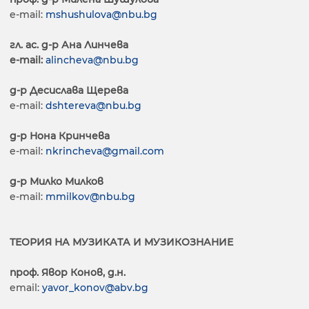
e-mail:
mshushulova@nbu.bg
гл. ас. д-р Ана Линчева
e-mail:
alincheva@nbu.bg
д-р Десислава Щерева
e-mail:
dshtereva@nbu.bg
д-р Нона Кринчева
e-mail:
nkrincheva@gmail.com
д-р Милко Милков
e-mail:
mmilkov@nbu.bg
ТЕОРИЯ НА МУЗИКАТА И МУЗИКОЗНАНИЕ
проф. Явор Конов, д.н.
email:
yavor_konov@abv.bg