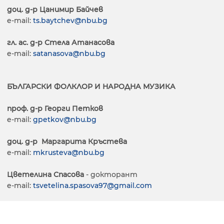
доц. д-р Цанимир Байчев
e-mail:
ts.baytchev@nbu.bg
гл. ас. д-р Стела Атанасова
e-mail:
satanasova@nbu.bg
БЪЛГАРСКИ ФОЛКЛОР И НАРОДНА МУЗИКА
проф. д-р Георги Петков
e-mail:
gpetkov@nbu.bg
доц. д-р Маргарита Кръстева
e-mail:
mkrusteva@nbu.bg
Цветелина Спасова
- докторант
e-mail:
tsvetelina.spasova97@gmail.com