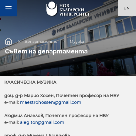
EN
Департаменти
Музика
Съвет на департамента
КЛАСИЧЕСКА МУЗИКА
доц. д-р Марио Хосен, Почетен професор на НБУ
e-mail:
maestrohossen@gmail.com
Людмил Ангелов, Почетен професор на НБУ
e-mail:
alegitor@gmail.com
проф. д-р Милена Шушулова