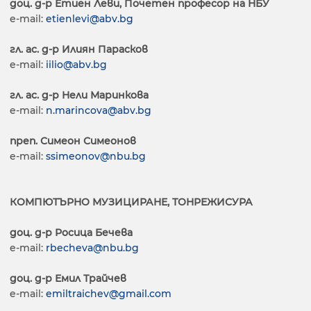
доц. д-р Етиен Леви,
Почетен професор на НБУ
e-mail:
etienlevi@abv.bg
гл. ас. д-р Илиян Парасков
e-mail:
iilio@abv.bg
гл. ас. д-р Нели Маринкова
e-mail:
n.marincova@abv.bg
преп. Симеон Симеонов
e-mail:
ssimeonov@nbu.bg
КОМПЮТЪРНО МУЗИЦИРАНЕ, ТОНРЕЖИСУРА
доц. д-р Росица Бечева
e-mail:
rbecheva@nbu.bg
доц. д-р Емил Трайчев
e-mail:
emiltraichev@gmail.com