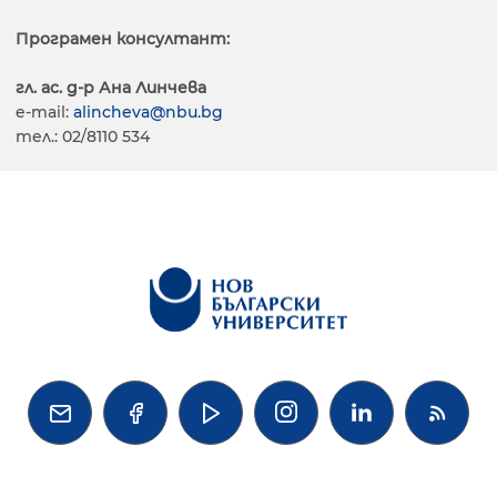
Програмен консултант:
гл. ас. д-р Ана Линчева
e-mail:
alincheva@nbu.bg
тел.: 02/8110 534



