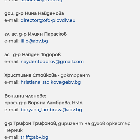
доц. д-р Нина Найденова
e-mail:
director@ofd-plovdiv.eu
гл. ас. д-р Илиян Парасков
e-mail:
iilio@abv.bg
ас. д-р Найден Тодоров
e-mail:
naydentodorov@gmail.com
Христиана Стойкова
- докторант
e-mail:
hristiana_stoikova@abv.bg
Външни членове:
проф. д-р Боряна Ламбрева
, НМА
e-mail:
boryana_lambreva@abv.bg
д-р Трифон Трифонов
, диригент на духов оркестър
Перник
e-mail:
triff@abv.bg