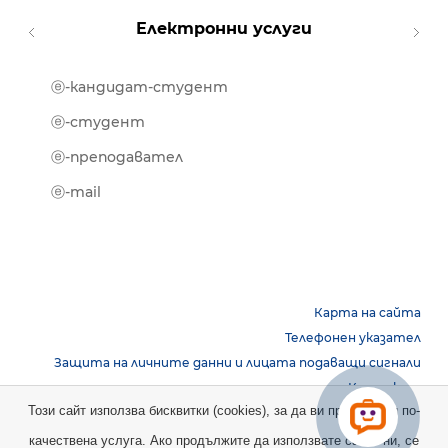
Електронни услуги
ⓔ-кандидат-студент
MOOD
ⓔ-биб
ⓔ-студент
ⓔ-кни
ⓔ-преподавател
ⓔ-trai
ⓔ-mail
Карта на сайта
Телефонен указател
Защита на личните данни и лицата подаващи сигнали
Контакти
Този сайт използва бисквитки (cookies), за да ви предостави по-
качествена услуга. Ако продължите да използвате сайта ни, се
Copyright © 2026 НБУ. Всички права запазени.