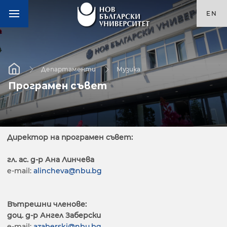
EN
Департаменти
Музика
Програмен съвет
Директор на програмен съвет:
гл. ас. д-р Ана Линчева
e-mail:
alincheva@nbu.bg
Вътрешни членове:
доц. д-р Ангел Заберски
e-mail:
azaberski@nbu.bg