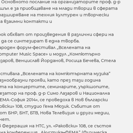
 Основното послание на организаторите проф. д-р
ршъл е за приобщаване на млади творци в сферата
 разширяване на техния културен и творчески
на взаимни контакти и
ок обхват от произведения в различни сфери на
да се синтезират в една творба.
ароден форум-фестивал „Вселената на
mputer Music Space» и модул „Компютър­но
азаров, Венцислав Йорданов, Росица Бечева, Стела
естивала „Вселената на компютърната музика”
знообразни прояви, като през тази година
ата на концертите, семинарите, уърк­шопите,
затор на проф. д-р Симо Лазаров и Нацио­нална
МА-София 2014», се проведоха в Нов български
овски» 108, студио Гема Мюзик. Събития от
т БНР, БНТ, БТВ, Нова Телевизия и други медии,
рнет.
 във Федерация на НТС, ул. «Раковски» 108, се състоя
на конференция „Акустика
–
ФЕМА” (Физическа,