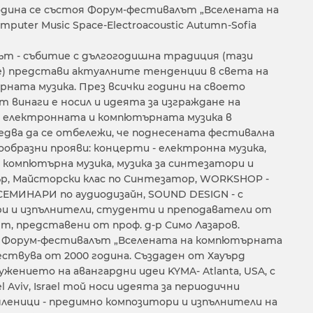
година се състоя Форум-фестивалът „Вселената на
uter Music Space-Electroacoustic Autumn-Sofia
ът - събитие с дългогодишна традиция (тази
ие) представи актуалните тенденции в света на
ната музика. През всички години на своето
винаги е носил и идеята за изграждане на
 електронната и компютърната музика в
следва да се отбележи, че поднесената фестивална
ообразни прояви: концерти - електронна музика,
 компютърна музика, музика за синтезатори и
ър, Майсторски клас по Синтезатор, WORKSHOP -
ЕМИНАРИ по аудиодизайн, SOUND DESIGN - с
и и изпълнители, студенти и преподаватели от
т, представени от проф. д-р Симо Лазаров.
 че Форум-фестивалът „Вселената на компютърната
ествува от 2000 година. Създаден от Хауърд
ужението на авангардни идеи KYMA- Atlanta, USA, с
l Aviv, Israel той носи идеята за периодични
леници - предимно композитори и изпълнители на