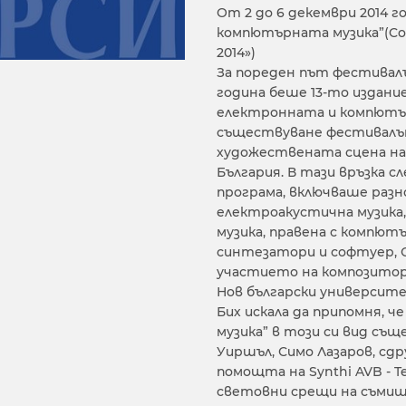
От 2 до 6 декември 2014 
компютърната музика”(Comp
2014»)
За пореден път фестивал
година беше 13-то издан
електронната и компютър
съществуване фестивалът 
художествената сцена на
България. В тази връзка 
програма, включваше разн
електроакустична музика,
музика, правена с компют
синтезатори и софтуер, С
участието на композитор
Нов български университе
Бих искала да припомня,
музика” в този си вид същ
Уиршъл, Симо Лазаров, сдр
помощта на Synthi AVB - Te
световни срещи на съмиш