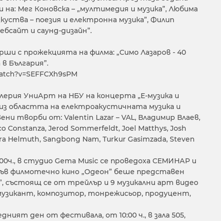
на: Мег Коновска – „мултимедия и музика”, Любима
зкуства – поезия и електронна музика”, Филип
уебсайт и саунд-дизайн”.
ши с прожекцията на филма: „Симо Лазаров - 40
в България”.
watch?v=SEFFCXh9sPM
в галерия УниАрт на НБУ на концерта „E-музика и
 из областта на електроакустичната музика и
ни творби от: Valentin Lazar – VAL, Владимир Влаев,
 Constanza, Jerod Sommerfeldt, Joel Matthys, Josh
ara Helmuth, Sangbong Nam, Turkur Gasimzada, Steven
5:00ч., в студио Gema Music се проведоха СЕМИНАР и
 във филмотечно кино „Одеон” беше представен
”, състоящ се от трейлър и 9 музикални арт видео
музикант, композитор, тонрежисьор, продуцент,
едният ден от фестивала, от 10:00 ч., в зала 505,