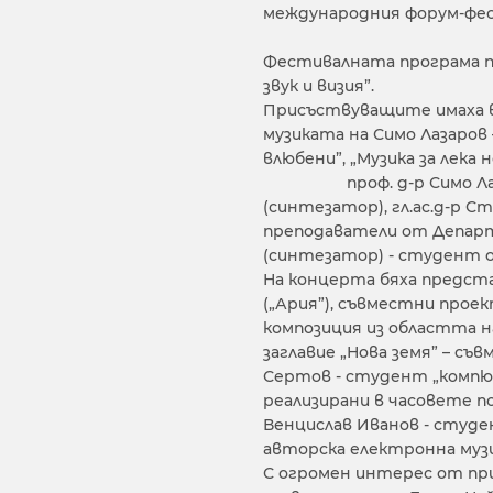
международния форум-фес
Фестивалната програма п
звук и визия”.
Присъствуващите имаха 
музиката на Симо Лазаров 
влюбени”, „Музика за лека 
проф. д-р Симо Лазаров 
(синтезатор), гл.ас.д-р С
преподаватели от Департа
(синтезатор) - студент 
На концерта бяха предста
(„Ария”), съвместни про
композиция из областта н
заглавие „Нова земя” – съ
Сертов - студент „компю
реализирани в часовете п
Венцислав Иванов - студ
авторска електронна музи
С огромен интерес от п