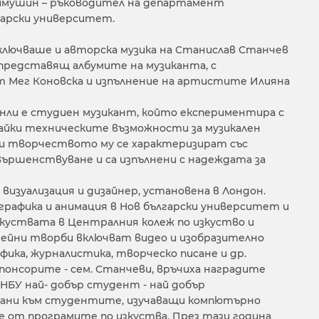
Наймушин – ръководител на департамент
гарски университет.
лючваше и авторска музика на Станислав Станчев
представящ албумите на музиканта, с
т Мег Коновска и изпълнение на артистите Илияна
нли е студиен музикант, който експериментира с
­вайки техническите възможности за музикален
 и творчеството му се характеризират със
ършенствуване и са изпълнени с надеждата за
визуализация и дизай­нер, установена в Лондон.
рафика и анимация в Нов български университет и
куствата в Централния колеж по изкуство и
Нейни творби включват видео и изобразително
рафика, журналистика, творческо писане и др.
спонсорите - сем. Станчеви, връчиха наградите
НБУ най- добър студент - най добър
рани към студентите, изучаващи компютърно
 от програмите по изкуства. През тази година