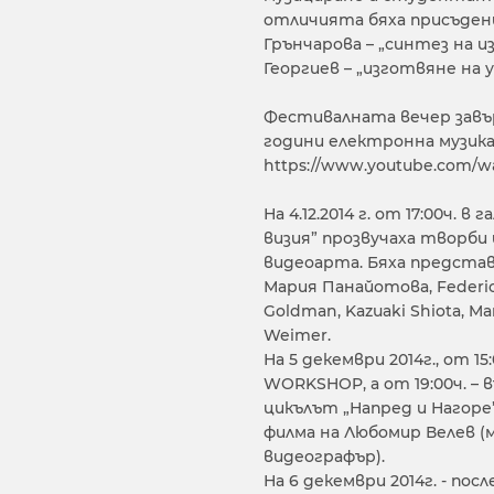
отличията бяха присъдени 
Грънчарова – „синтез на и
Георгиев – „изготвяне на 
Фестивалната вечер завър
години електронна музика 
https://www.youtube.com/
На 4.12.2014 г. от 17:00ч. 
визия” прозвучаха творби
видеоарта. Бяха представе
Мария Панайотова, Federico
Goldman, Kazuaki Shiota, M
Weimer.
На 5 декември 2014г., от 1
WORKSHOP, а от 19:00ч. –
цикълът „Напред и Нагоре
филма на Любомир Велев (
видеографър).
На 6 декември 2014г. - посл