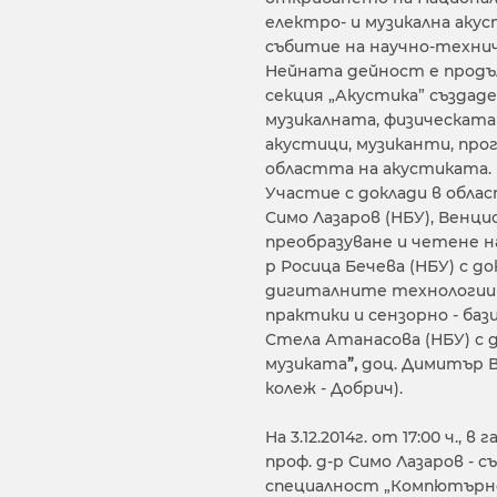
електро- и музикална аку
събитие на научно-технич
Нейната дейност е продъ
секция „Акустика” създаде
музикалната, физическата
акустици, музиканти, про
областта на акустиката.
Участие с доклади в облас
Симо Лазаров (НБУ), Венци
преобразуване и четене на 
р Росица Бечева (НБУ) с д
дигиталните технологии 
практики и сензорно - баз
Стела Атанасова (НБУ) с д
музиката
”,
доц. Димитър Ва
колеж - Добрич).
На 3.12.2014г. от 17:00 ч.
проф. д-р Симо Лазаров - 
специалност „Компютърно