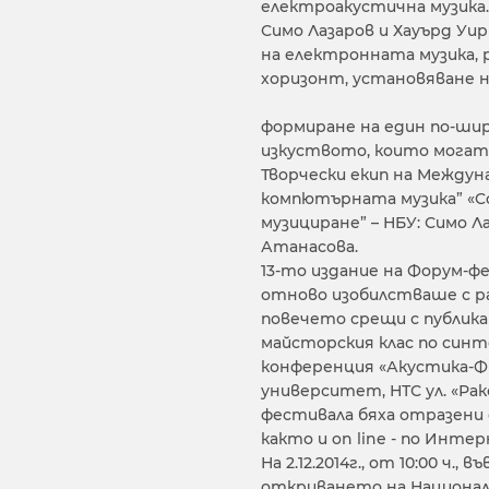
електроакустична музика.
Симо Лазаров и Хауърд Уи
на електронната музика,
хоризонт, установяване 
формиране на един по-шир
изкуството, които могат 
Творчески екип на Междун
компютърната музика” «Co
музициране” – НБУ: Симо Л
Атанасова.
13-то издание на Форум-ф
отново изобилстваше с ра
повечето срещи с публик
майсторския клас по синте
конференция «Акустика-ФЕ
университет, НТС ул. «Рак
фестивала бяха отразени о
както и on line - по Инте
На 2.12.2014г., от 10:00 ч.,
откриването на Национал