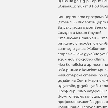
изява на доц. д-р Борис 
„Англицистика” в Нов бъл
Концертната програма вк
(Стенли) - видеоконцерт 
визуализация изготвена о
Салазар и Мишо Паунов.
Станислав Станчев – Сте
различни стилове, използ
синтез и запис. Животът
стремеж към духовно усъв
един нов, по-добър свят.
Мег Коновска е артист по 
Завършила е компютърна г
магистърска степен по из
дизайн на Сент Мартин. 
изкуство, ди­зайн, уеб и г
Проф. д-р Симо Лазаров и 
„Компютърно музициране 
професионалист”, адреси
музициране и студентите