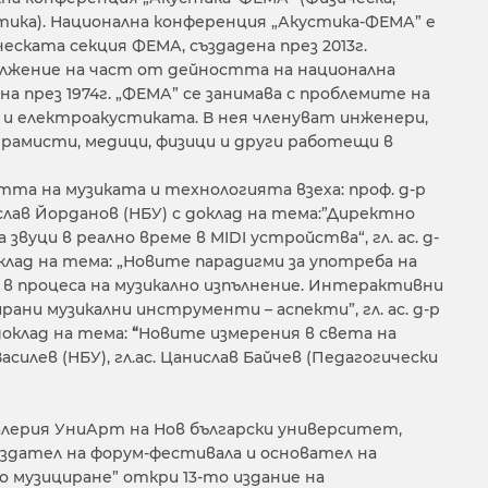
стика). Национална конференция „Акустика-ФЕМА” е
еската секция ФЕМА, създадена през 2013г.
лжение на част от дейността на национална
­на през 1974г. „ФЕМА” се занимава с проблемите на
 и електроакустиката. В нея членуват инженери,
гра­мисти, медици, физици и други работещи в
тта на музиката и технологията взеха: проф. д-р
слав Йорданов (НБУ) с доклад на тема:”Директно
звуци в реално време в MIDI устройства“, гл. ас. д-
оклад на тема: „Новите парадигми за употреба на
в процеса на музикално изпълнение. Интерактивни
ирани музикални инструменти – аспекти”, гл. ас. д-р
оклад на тема:
“
Новите измерения в света на
силев (НБУ), гл.ас. Цанислав Байчев (Педагогически
, в галерия УниАрт на Нов български университет,
създател на форум-фестивала и основател на
 музициране” откри 13-то издание на