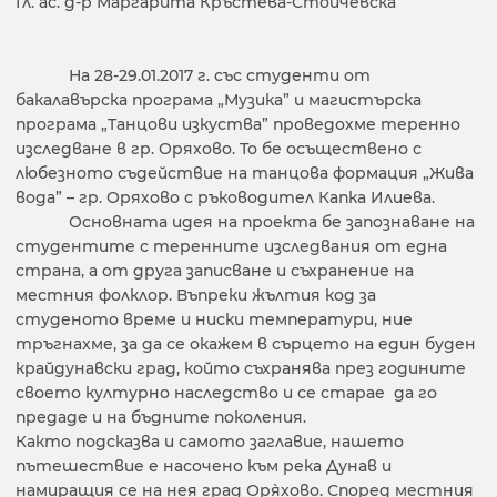
Гл. ас. д-р Маргарита Кръстева-Стойчевска
На 28-29.01.2017 г. със студенти от
бакалавърска програма „Музика” и магистърска
програма „Tанцови изкуства” проведохме теренно
изследване в гр. Оряхово. То бе осъществено с
любезното съдействие на танцова формация „Жива
вода” – гр. Оряхово с ръководител Капка Илиева.
Основната идея на проекта бе запознаване на
студентите с теренните изследвания от една
страна, а от друга записване и съхранение на
местния фолклор. Въпреки жълтия код за
студеното време и ниски температури, ние
тръгнахме, за да се окажем в сърцето на един буден
крайдунавски град, който съхранява през годините
своето културно наследство и се старае да го
предаде и на бъдните поколения.
Както подсказва и самото заглавие, нашето
пътешествие е насочено към река Дунав и
намиращия се на нея град Оря̀хово. Според местния