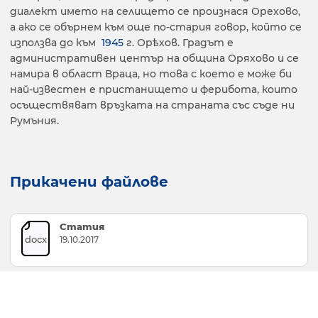
диалект името на селището се произнася Орехово,
а ако се обърнем към още по-стария говор, който се
използва до към
1945
г. Орѣхов. Градът е
административен център на община Оряхово и се
намира в област Враца, но това с което е може би
най-известен е пристанището и ферибота, които
осъществяват връзката на страната със съде ни
Румъния.
Прикачени файлове
Статия
docx
19.10.2017