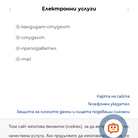
Електронни услуги
ⓔ-кандидат-студент
MOOD
ⓔ-биб
ⓔ-студент
ⓔ-кни
ⓔ-преподавател
ⓔ-trai
ⓔ-mail
Карта на сайта
Телефонен указател
Защита на личните данни и лицата подаващи сигнали
Контакти
Този сайт използва бисквитки (cookies), за да ви предостави по-
качествена услуга. Ако продължите да използвате сайта ни, се
Copyright © 2026 НБУ. Всички права запазени.