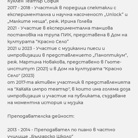
Куклен Театър София
2017 - 2018 - Участник в поредица спектакли с
експериментална и научна насоченост „Unlock” и
„Малките неща“, реж. Ирина Голева
2021 - Участие в експериментална танцова
постановка на трупа ПИК, представена в Дом на
културата “Красно Село”
2021 и 2023 - Участие с музикални пиеси и
импровизации в представлението „Паноптикум“,
реж. Мартина Новакова, представено в Гьоте-
институт (2021) и в Дом на културата "Красно
Село" (2023)
от 2017-та активен участник в представленията
на "ХаХаХа импро театър", в които има голяма доза
импровизация и участие на публиката, създаване
на моментна история и музика
Преподавателска дейност:
2013 - 2014 - Преподавател по пиано в частно
училище „Българско Школо“