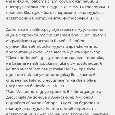
неми филми, работа с поп, соул и джаз певци и
инструменталисти, музика за филми и театрални
постановки, изложби, експериментална музика с
електронни инструменти, фотография и др.
Димитър е главно разпознаваем на музикалната
сцена с проектите си: "UnTraditional Duo" - дует с
гъдуларката Христина Белева, в който
изпълняват авторска музика и аранжименти,
преплитащи джаз, класическа музика и фолклор.
"Clavexperience" - джаз, преплитащ електроника,
на базата на авторска музика и импровизация, в
който участват също така Павел Терзийски -
един от най-популярните джаз вокалисти в
страната, както и носителят на световна
награта по бийтбокс - Skiller.
"Soul Weapons" e друг проект, в който заедно с
Десислава Андонова и Александър Андонов
създават своите авторски идеи на базата на
танцувална музика, която отново преплита
електроника и джаз. Освен тези проекти участва