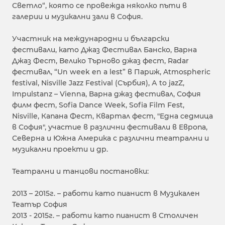
Светло“, която се провежда няколко пъти в
галерии и музикални зали в София.
Участник на международни и български
фестивали, като Джаз Фестивал Банско, Варна
Джаз Фест, Велико Търново джаз фест, Radar
фестивал, “Un week en a lest” в Париж, Atmospheric
festival, Nisville Jazz Festival (Сърбия), А to jazZ,
Impulstanz – Vienna, Варна джаз фестивал, София
филм фест, Sofia Dance Week, Sofia Film Fest,
Nisville, Капана Фест, Квартал фест, "Една седмица
в София", участие в различни фестивали в Европа,
Северна и Южна Америка с различни театрални и
музикални проекти и др.
Театрални и танцови постановки:
2013 – 2015г. – работи като пианист в Музикален
Театър София
2013 - 2015г. – работи като пианист в Столичен