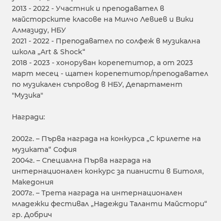
2013 - 2022 - Участник и преподавател в
майсторските класове на Милчо Левиев и Вики
Алмазиду, НБУ
2021 - 2022 - Преподавател по солфеж в музикална
школа „Art & Shock“
2018 - 2023 - хоноруван корепетитор, а от 2023
март месец - щатен корепетитор/преподавател
по музикален съпровод в НБУ, Департамент
"Музика"
Награди:
2002г. – Първа награда на конкурса „С крилете на
музиката“ София
2004г. – Специална Първа награда на
интернационален конкурс за пианисти в Битоля,
Македония
2007г. – Трета награда на интернационален
младежки фестивал „Надежди Таланти Майстори“
гр. Добрич