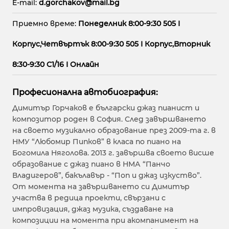
E-mail:
d.gorchakov@mail.bg
Приемно време:
Понеделник 8:00-9:30 505 I
Корпус,Четвъртък 8:00-9:30 505 I Корпус,Вторник
8:30-9:30 C1/16 I Онлайн
Професионална автобиография:
Димитър Горчаков е български джаз пианист и
композитор роден в София. След завършването
на своето музикално образование през 2009-та г. в
НМУ “Любомир Пипков” в класа по пиано на
Богомила Няголова. 2013 г. завършва своето висше
образование с джаз пиано в НМА “Панчо
Владигеров”, бакълавър - “Поп и джаз изкуство”.
От момента на завършването си Димитър
участва в редица проекти, свързани с
импровизация, джаз музика, създаване на
композиции на момента при акомпанимент на