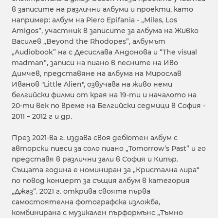
в записите на различни албуми и проекти, като
например: албум на Piero Epifania - „Мiles, Los
Amigos”, участник в записите за албума на Живко
Василев „Beyond the Rhodopes”, албумът
„Audiobook” на с Десислава Андонова и “The visual
madman”, записи на пиано в песните на Иво
Димчев, представяне на албума на Мирослав
Иванов "Little Alien", озвучава на живо неми
белгийски филми от края на 19-ти и началото на
20-ти век по време на Белгийски седмици в София -
2011 – 2012 г и др.
През 2021-ва г. издава своя дебютен албум с
авторски пиеси за соло пиано „Tomorrow’s Past” и го
представя в различни зали в София и Кипър.
Същата година е номиниран за „Кристална лира“
по повод концерт за същия албум в категория
„Джаз“. 2021 г. открива своята първа
самостоятелна фотографска изложба,
комбинирана с музикален пърформънс „Тъмно