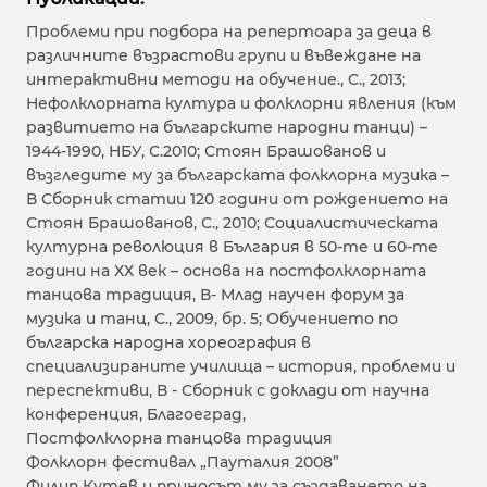
Проблеми при подбора на репертоара за деца в
различните възрастови групи и въвеждане на
интерактивни методи на обучение., С., 2013;
Нефолклорната култура и фолклорни явления (към
развитието на българските народни танци) –
1944-1990, НБУ, С.2010; Стоян Брашованов и
възгледите му за българската фолклорна музика –
В Сборник статии 120 години от рождението на
Стоян Брашованов, С., 2010; Социалистическата
културна революция в България в 50-те и 60-те
години на ХХ век – основа на постфолклорната
танцова традиция, В- Млад научен форум за
музика и танц, С., 2009, бр. 5; Обучението по
българска народна хореография в
специализираните училища – история, проблеми и
переспективи, В - Сборник с доклади от научна
конференция, Благоеград,
Постфолклорна танцова традиция
Фолклорн фестивал „Пауталия 2008”
Филип Кутев и приносът му за създаването на