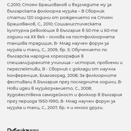
С.2010; Стоян Брашованов и възгледите му за
българската фолклорна музика – В Сборник
статии 120 години от рождението на Стоян
Брашованов, С., 2010; Социалистическата
културна революция в България в 50-те и 60-те
години на ХХ век – основа на постфолклорната
танцова традиция, В- Млад научен форум за
музика и танц, С., 2009, бр. 5; Обучението по
българска народна хореография в
специализираните училища – история, проблеми и
переспективи, В - Сборник с доклади от научна
конференция, Благоеград, 2008; За фолклорните
фестивали в България през последните години, В-
Нови идеи в музикознанието, С., 2008;
Художествена самодейност и фолклор в България
през периода 1950-1990, В- Млад научен форум за
музика и танц, С., 2007, бр. 4 и много други.
Публикации: