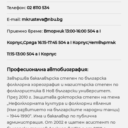
Телефон:
02 8110 534
E-mail:
mkrusteva@nbu.bg
Приемно време:
Вторник 13:00-16:00 504 a I
Корпус,Сряда 16:15-17:45 504 a I Корпус,Четвъртък
11:15-13:00 504 a I Корпус
Професионална автобиография:
Завършва бакалавърска степен по българска
фолклорна хореография и магистърска степен по
фолклористика в Нов български университет.
През 2010 г. Защитава докторска степен на тема
„Нефолклорната култура и фолклорни явления
(към развитието на българските народни танци)
– 1944-1990“. Има и бакалавър по публична
администрация. От 2002 е щатен асистент по