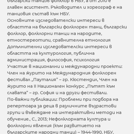
български танцов фолклор в НБУ, а от 2010 е
главен асистент. Ръководител и хореограф е на
танцовия състав към НБУ.
Основните изследователски интереси в
областта на български фолклорен танц, български
фолклор, фолклорни танци на народите,
етностереотипи, сравнителна етнология
Допълнителни изследователски интереси в
областта на културология, публична
администрация, философия, психология
Участие в национални и международни проекти:
Член на журито на Международния фолклорен
фестивал „Пауталия” – гр. Кюстендил, Член на
журито на II Национален конкурс „Пътят към
славата” – гр. София и на други фестивали.
По-важни публикации: Проблеми при подбора на
репертоара за деца в различните възрастови
групи и въвеждане на интерактивни методи на
обучение., С., 2013; Нефолклорната култура и
фолклорни явления (към развитието на
българските народни танци) – 1944-1990, НБУ,